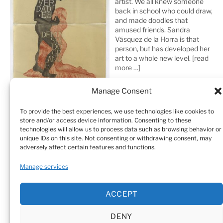
artist. We all knew someone
back in school who could draw,
and made doodles that
amused friends. Sandra
Vásquez de la Horra is that
person, but has developed her
art to a whole new level.
[read
more …]
Manage Consent
To provide the best experiences, we use technologies like cookies to
store and/or access device information. Consenting to these
technologies will allow us to process data such as browsing behavior or
unique IDs on this site. Not consenting or withdrawing consent, may
adversely affect certain features and functions.
Home
Sculptures
Drawings
Manage services
Art Galleries & Collections
Exhibitions
Texts
ACCEPT
Biography
Testimonials
Cookie Policy (EU)
DENY
© Sandra Vásquez de la Horra |
Datenschutz (Privacy