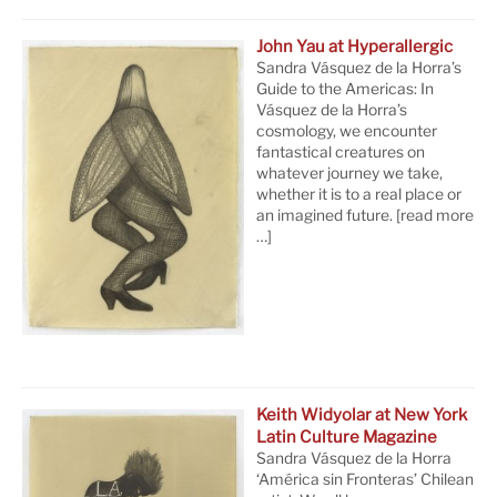
John Yau at Hyperallergic
Sandra Vásquez de la Horra’s
Guide to the Americas: In
Vásquez de la Horra’s
cosmology, we encounter
fantastical creatures on
whatever journey we take,
whether it is to a real place or
an imagined future.
[read more
…]
Keith Widyolar at New York
Latin Culture Magazine
Sandra Vásquez de la Horra
‘América sin Fronteras’ Chilean