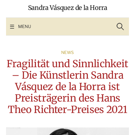
Skip
Sandra Vásquez de la Horra
to
content
Search
for:
MENU
NEWS
Fragilität und Sinnlichkeit
– Die Künstlerin Sandra
Vásquez de la Horra ist
Preisträgerin des Hans
Theo Richter-Preises 2021