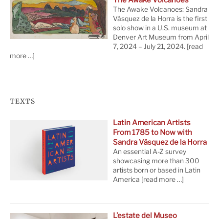
The Awake Volcanoes: Sandra
Vásquez de la Horra is the first
solo show in a U.S. museum at
Denver Art Museum from April
7, 2024 – July 21, 2024.
[read
more …]
TEXTS
Latin American Artists
From 1785 to Now with
Sandra Vásquez de la Horra
An essential A-Z survey
showcasing more than 300
artists born or based in Latin
America
[read more …]
L’estate del Museo