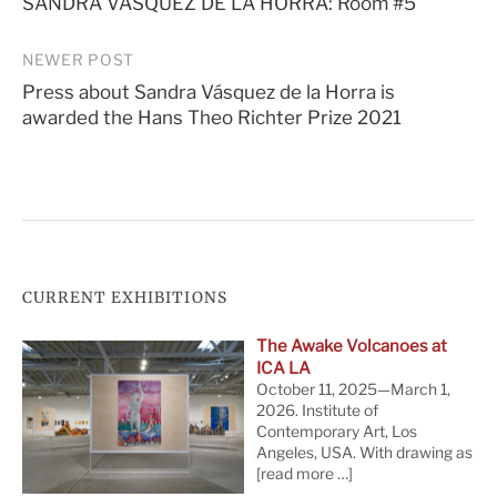
SANDRA VÁSQUEZ DE LA HORRA: Room #5
navigation
NEWER POST
Press about Sandra Vásquez de la Horra is
awarded the Hans Theo Richter Prize 2021
CURRENT EXHIBITIONS
The Awake Volcanoes at
ICA LA
October 11, 2025—March 1,
2026. Institute of
Contemporary Art, Los
Angeles, USA. With drawing as
[read more …]