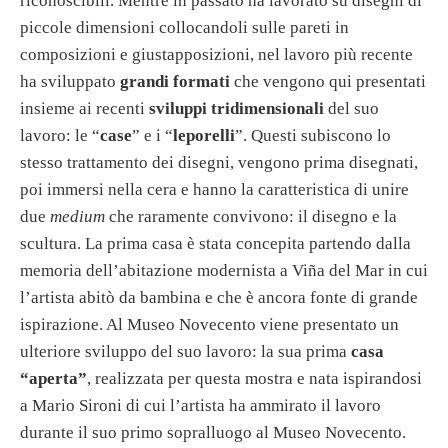
riconoscibili. Mentre in passato ha lavorato su disegni di
piccole dimensioni collocandoli sulle pareti in
composizioni e giustapposizioni, nel lavoro più recente
ha sviluppato
grandi formati
che vengono qui presentati
insieme ai recenti
sviluppi tridimensionali
del suo
lavoro: le “
case
” e i “
leporelli
”. Questi subiscono lo
stesso trattamento dei disegni, vengono prima disegnati,
poi immersi nella cera e hanno la caratteristica di unire
due
medium
che raramente convivono: il disegno e la
scultura. La prima casa è stata concepita partendo dalla
memoria dell’abitazione modernista a Viña del Mar in cui
l’artista abitò da bambina e che è ancora fonte di grande
ispirazione. Al Museo Novecento viene presentato un
ulteriore sviluppo del suo lavoro: la sua prima
casa
“aperta”
, realizzata per questa mostra e nata ispirandosi
a Mario Sironi di cui l’artista ha ammirato il lavoro
durante il suo primo sopralluogo al Museo Novecento.