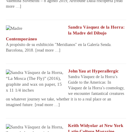
Valentina Silvestrini – 8 agosto 2019, Artribune Dalla riscoperta
[read
more …]
Sandra Vásquez de la Horra:
la Madre del Dibujo
Contemporáneo
A propósito de su exhibición "Meridianos" en la Galería Senda.
Barcelona, 2018.
[read more …]
John Yau at Hyperallergic
Sandra Vásquez de la Horra’s
Guide to the Americas: In
Vásquez de la Horra’s cosmology,
we encounter fantastical creatures
on whatever journey we take, whether it is to a real place or an
imagined future.
[read more …]
Keith Widyolar at New York
Latin Culture Magazine