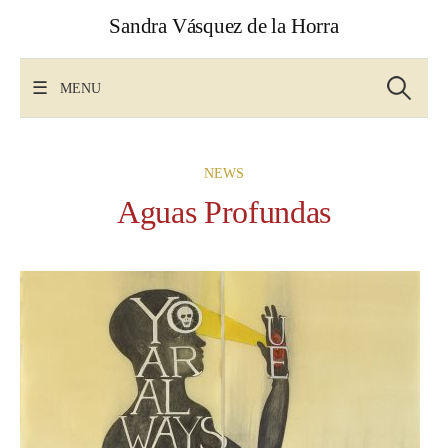
Skip
Sandra Vásquez de la Horra
to
content
Search
for:
MENU
NEWS
Aguas Profundas